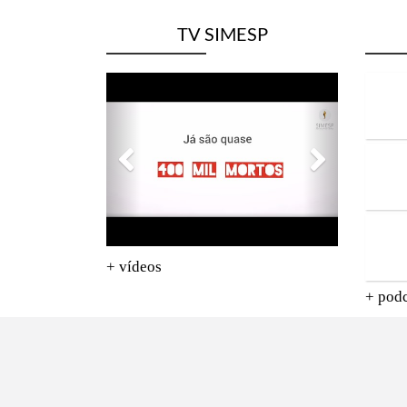
TV SIMESP
+ vídeos
+ podc