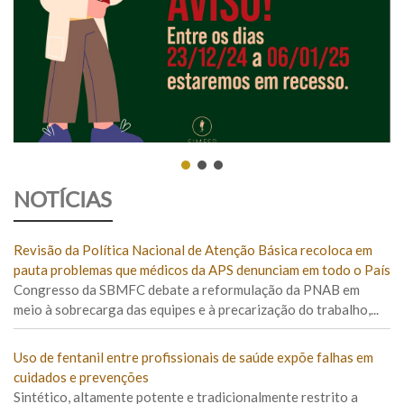
NOTÍCIAS
Revisão da Política Nacional de Atenção Básica recoloca em
pauta problemas que médicos da APS denunciam em todo o País
Congresso da SBMFC debate a reformulação da PNAB em
meio à sobrecarga das equipes e à precarização do trabalho,...
Uso de fentanil entre profissionais de saúde expõe falhas em
cuidados e prevenções
Sintético, altamente potente e tradicionalmente restrito a