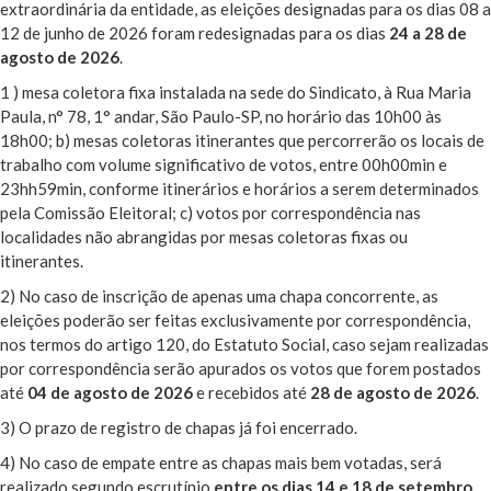
extraordinária da entidade, as eleições designadas para os dias 08 a
12 de junho de 2026 foram redesignadas para os dias
24 a 28 de
agosto de 2026
.
1 ) mesa coletora fixa instalada na sede do Sindicato, à Rua Maria
Paula, n° 78, 1° andar, São Paulo-SP, no horário das 10h00 às
18h00; b) mesas coletoras itinerantes que percorrerão os locais de
trabalho com volume significativo de votos, entre 00h00min e
23hh59min, conforme itinerários e horários a serem determinados
pela Comissão Eleitoral; c) votos por correspondência nas
localidades não abrangidas por mesas coletoras fixas ou
itinerantes.
2) No caso de inscrição de apenas uma chapa concorrente, as
eleições poderão ser feitas exclusivamente por correspondência,
nos termos do artigo 120, do Estatuto Social, caso sejam realizadas
por correspondência serão apurados os votos que forem postados
até
04 de agosto de 2026
e recebidos até
28
de agosto de 2026
.
3) O prazo de registro de chapas já foi encerrado.
4) No caso de empate entre as chapas mais bem votadas, será
realizado segundo escrutínio
entre os dias 14 e 18 de setembro