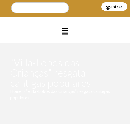
entrar
“Villa-Lobos das
Crianças” resgata
cantigas populares
Home > “Villa-Lobos das Crianças” resgata cantigas
populares