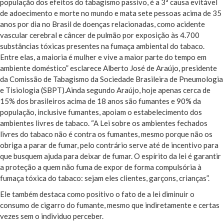
população dos efeitos do tabagismo passivo, é a 3ª causa evitável
de adoecimento e morte no mundo e mata sete pessoas acima de 35
anos por dia no Brasil de doenças relacionadas, como acidente
vascular cerebral e câncer de pulmão por exposição às 4.700
substâncias tóxicas presentes na fumaça ambiental do tabaco.
Entre elas, a maioria é mulher e vive a maior parte do tempo em
ambiente doméstico” esclarece Alberto José de Araújo, presidente
da Comissão de Tabagismo da Sociedade Brasileira de Pneumologia
e Tisiologia (SBPT).Ainda segundo Araújo, hoje apenas cerca de
15% dos brasileiros acima de 18 anos são fumantes e 90% da
população, inclusive fumantes, apoiam o estabelecimento dos
ambientes livres de tabaco. “A Lei sobre os ambientes fechados
livres do tabaco não é contra os fumantes, mesmo porque não os
obriga a parar de fumar, pelo contrário serve até de incentivo para
que busquem ajuda para deixar de fumar. O espírito da lei é garantir
a proteção a quem não fuma de expor de forma compulsória à
fumaça tóxica do tabaco: sejam eles clientes, garçons, crianças”.
Ele também destaca como positivo o fato de a lei diminuir o
consumo de cigarro do fumante, mesmo que indiretamente e certas
vezes sem o individuo perceber.