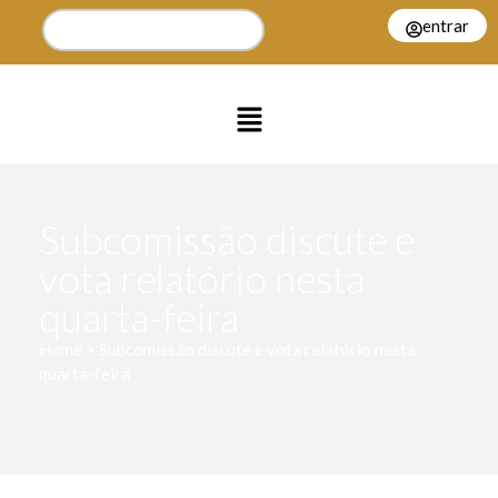
entrar
Subcomissão discute e
vota relatório nesta
quarta-feira
Home > Subcomissão discute e vota relatório nesta
quarta-feira