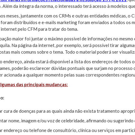
. Além da íntegra da norma, o interessado terá acesso à modelos que
mos meses, juntamente com os CRMs e outras entidades médicas, o 
foram distribuídos e e-mails marketing foram enviados a todos os m
 internet pelo CFM para tratar do tema.
pação maior foi juntar o máximo possível de informações no mesmo 
quila. Na página da internet, por exemplo, será possível tirar alguma
ostas mais comuns sobre o tema. Todo o material poderá ser visualiz
endereço, ainda estará disponível a lista dos endereços de todos o
ames, poderão esclarecer dúvidas pontuais que surjam no process
er acionada a qualquer momento pelas suas correspondentes regionai
algumas das principais mudanças:
do:
r cura de doenças para as quais ainda não exista tratamento apropri
tar nome, imagem e/ou voz de celebridade, afirmando ou sugerindo q
r endereço ou telefone de consultório, clínica ou serviços em part