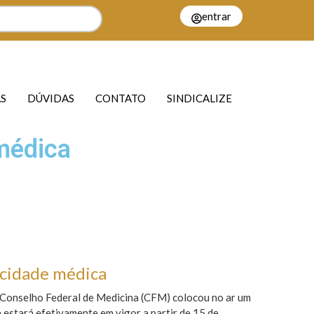
entrar
S
DÚVIDAS
CONTATO
SINDICALIZE
 médica
icidade médica
o Conselho Federal de Medicina (CFM) colocou no ar um
e estará efetivamente em vigor a partir de 15 de