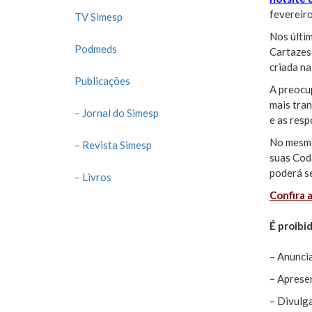
fevereiro
TV Simesp
Nos últi
Podmeds
Cartazes 
criada na
Publicações
A preocu
mais tran
– Jornal do Simesp
e as resp
No mesmo 
– Revista Simesp
suas Cod
poderá s
– Livros
Confira 
É proibi
– Anuncia
– Apresen
– Divulga