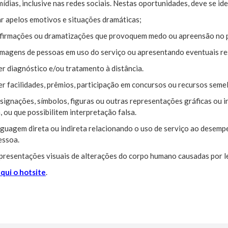
mídias, inclusive nas redes sociais. Nestas oportunidades, deve se 
ar apelos emotivos e situações dramáticas;
afirmações ou dramatizações que provoquem medo ou apreensão no p
 imagens de pessoas em uso do serviço ou apresentando eventuais re
r diagnóstico e/ou tratamento à distância.
r facilidades, prêmios, participação em concursos ou recursos seme
signações, símbolos, figuras ou outras representações gráficas ou 
, ou que possibilitem interpretação falsa.
nguagem direta ou indireta relacionando o uso de serviço ao desempen
essoa.
epresentações visuais de alterações do corpo humano causadas por 
aqui o hotsite
.