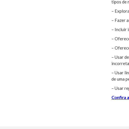
tipos de 
– Explor
– Fazer 
– Incluir
– Oferece
– Oferece
– Usar de
incorreta
– Usar li
de uma p
– Usar r
Confira 