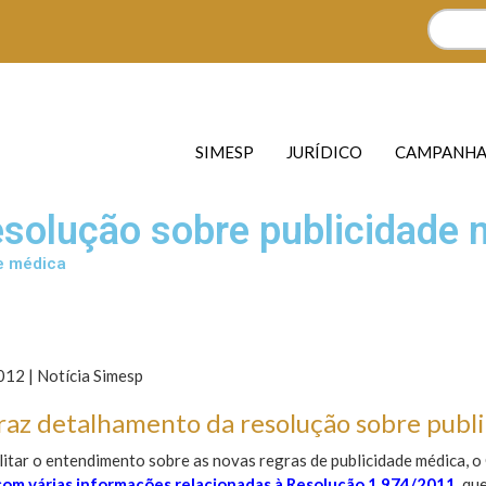
SIMESP
JURÍDICO
CAMPANHA
resolução sobre publicidade
de médica
12 | Notícia Simesp
traz detalhamento da resolução sobre publ
litar o entendimento sobre as novas regras de publicidade médica, 
com várias informações relacionadas à Resolução 1.974/2011
, qu