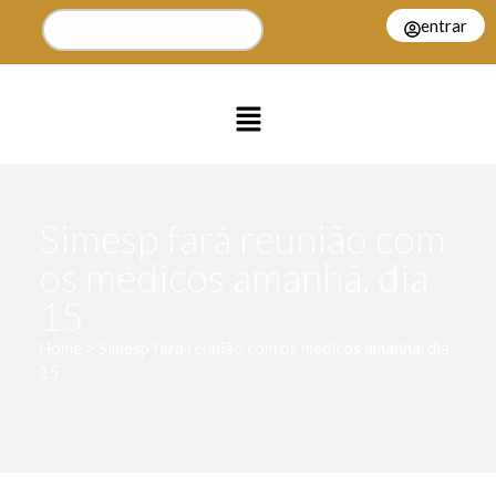
entrar
Simesp fará reunião com
os médicos amanhã, dia
15
Home > Simesp fará reunião com os médicos amanhã, dia
15