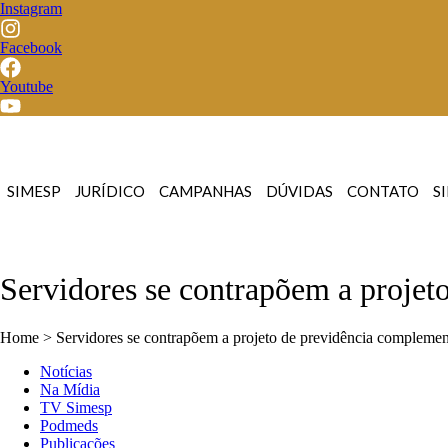
Instagram
Facebook
Youtube
SIMESP
JURÍDICO
CAMPANHAS
DÚVIDAS
CONTATO
S
Servidores se contrapõem a projet
Home > Servidores se contrapõem a projeto de previdência complemen
Notícias
Na Mídia
TV Simesp
Podmeds
Publicações