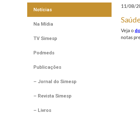
11/08/20
Notícias
Saúde
Na Mídia
Veja o
d
notas pre
TV Simesp
Podmeds
Publicações
– Jornal do Simesp
– Revista Simesp
– Livros