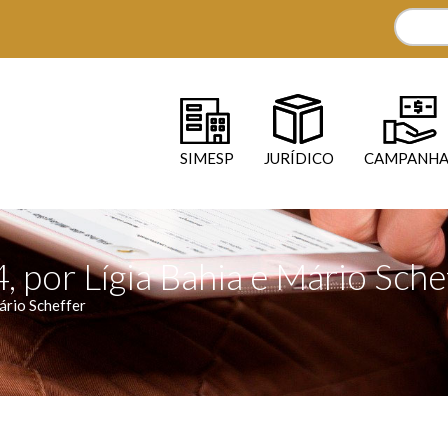
SIMESP
JURÍDICO
CAMPANHA
, por Lígia Bahia e Mário Sche
ário Scheffer