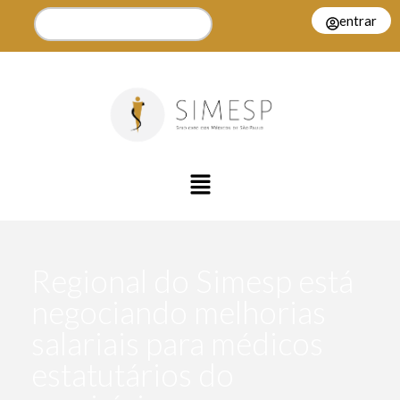
entrar
Regional do Simesp está
negociando melhorias
salariais para médicos
estatutários do