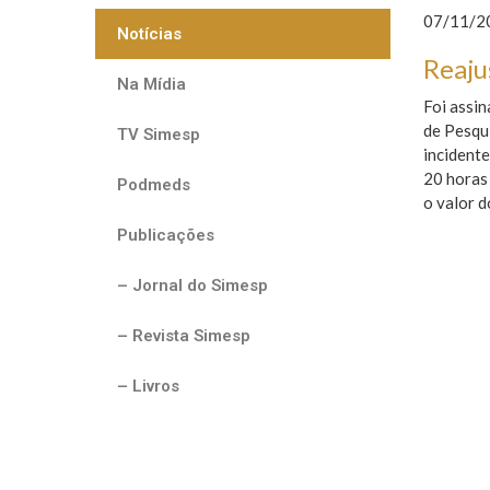
07/11/20
Notícias
Reaju
Na Mídia
Foi assi
de Pesqui
TV Simesp
incidente
20 horas 
Podmeds
o valor 
Publicações
– Jornal do Simesp
– Revista Simesp
– Livros