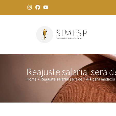
Reajuste salarial será 
Home > Reajuste salarial será de 7,4% para médicos