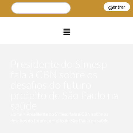
entrar
Presidente do Simesp
fala à CBN sobre os
desafios do futuro
prefeito de São Paulo na
saúde
Home > Presidente do Simesp fala à CBN sobre os
desafios do futuro prefeito de São Paulo na saúde