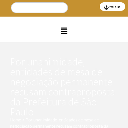
entrar
Por unanimidade,
entidades de mesa de
negociação permanente
recusam contraproposta
da Prefeitura de São
Paulo
Home > Por unanimidade, entidades de mesa de
negociação permanente recusam contraproposta da