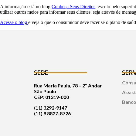
A informação está no blog
Conheça Seus Direitos
, escrito pelo super
utilizar outros meios para informar seus clientes, seja através de mens
Acesse o blog
e veja o que o consumidor deve fazer se o plano de saú
SEDE
SER
Consul
Rua Maria Paula, 78 – 2º Andar
São Paulo
Assist
CEP: 01319-000
Banco
(11) 3292-9147
(11) 9 8827-8726