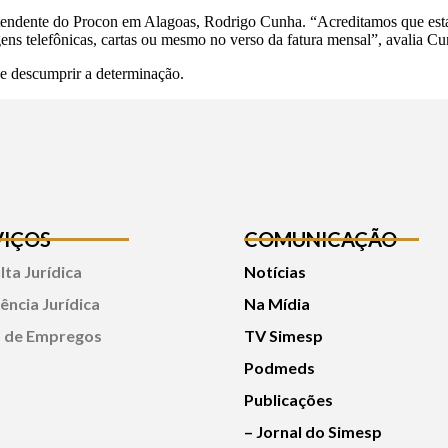
intendente do Procon em Alagoas, Rodrigo Cunha. “Acreditamos que esta 
agens telefônicas, cartas ou mesmo no verso da fatura mensal”, avalia Cu
de descumprir a determinação.
VIÇOS
COMUNICAÇÃO
ta Jurídica
Notícias
ência Jurídica
Na Mídia
 de Empregos
TV Simesp
Podmeds
Publicações
– Jornal do Simesp