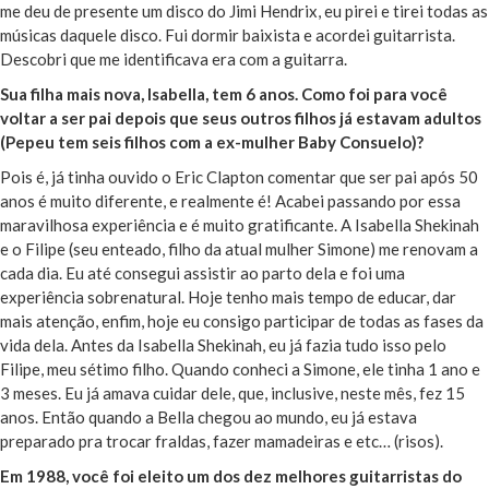
me deu de presente um disco do Jimi Hendrix, eu pirei e tirei todas as
músicas daquele disco. Fui dormir baixista e acordei guitarrista.
Descobri que me identificava era com a guitarra.
Sua filha mais nova, Isabella, tem 6 anos. Como foi para você
voltar a ser pai depois que seus outros filhos já estavam adultos
(Pepeu tem seis filhos com a ex-mulher Baby Consuelo)?
Pois é, já tinha ouvido o Eric Clapton comentar que ser pai após 50
anos é muito diferente, e realmente é! Acabei passando por essa
maravilhosa experiência e é muito gratificante. A Isabella Shekinah
e o Filipe (seu enteado, filho da atual mulher Simone) me renovam a
cada dia. Eu até consegui assistir ao parto dela e foi uma
experiência sobrenatural. Hoje tenho mais tempo de educar, dar
mais atenção, enfim, hoje eu consigo participar de todas as fases da
vida dela. Antes da Isabella Shekinah, eu já fazia tudo isso pelo
Filipe, meu sétimo filho. Quando conheci a Simone, ele tinha 1 ano e
3 meses. Eu já amava cuidar dele, que, inclusive, neste mês, fez 15
anos. Então quando a Bella chegou ao mundo, eu já estava
preparado pra trocar fraldas, fazer mamadeiras e etc… (risos).
Em 1988, você foi eleito um dos dez melhores guitarristas do