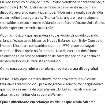
Eu Não Procuro o Som, de 1979 – todos vendidos separadamente, a
partir de R$ 16,90. Entre as certezas, a de se sentir muito mais
disposto agora do que na juventude. “Hoje minha qualidade de vida
é bem melhor”, assegura ele. “Nunca fiz cirurgia em parte alguma,
sou vaidoso, estou sempre cuidando da saúde, enfim, me sinto ótimo.
Mais experiente e muito mais feliz.”
Ao JT, o músico – que aprendeu a tocar violão de ouvido quando
criança, fez parte do histórico Novos Baianos, com Baby Consuelo,
Moraes Moreira e companhia nos anos 1970, e que conseguiu
manter brilho próprio na fase solo – fala da carreira, dos álbuns
relançados e da responsabilidade de carregar até hoje a pecha de
um dos melhores guitarristas do mundo.
Como nasceu o projeto de relançar parte de sua discografia?
Os meus fãs, após os meus shows, me cobravam muito. Eles me
traziam os discos de vinil pra autografar e sempre me perguntavam
quando ia sair minha discografia em CD. Então, resolvi relançar
algumas das minhas obras com a Warner.
Qual a dificuldade em relançar os álbuns que ainda faltam?