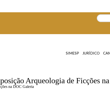
SIMESP
JURÍDICO
CA
xposição Arqueologia de Ficções n
icções na DOC Galeria