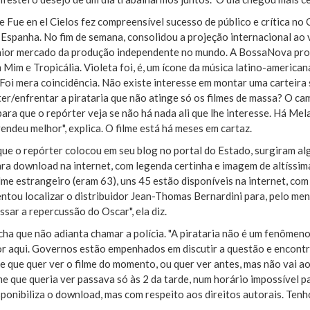
e Fue en el Cielos fez compreensível sucesso de público e crítica no C
 Espanha. No fim de semana, consolidou a projeção internacional ao
aior mercado da produção independente no mundo. A BossaNova pr
Mim e Tropicália. Violeta foi, é, um ícone da música latino-america
Foi mera coincidência. Não existe interesse em montar uma carteira 
er/enfrentar a pirataria que não atinge só os filmes de massa? O cam
para que o repórter veja se não há nada ali que lhe interesse. Há Mela
vendeu melhor", explica. O filme está há meses em cartaz.
ue o repórter colocou em seu blog no portal do Estado, surgiram al
ara download na internet, com legenda certinha e imagem de altíssim
lme estrangeiro (eram 63), uns 45 estão disponíveis na internet, com
tou localizar o distribuidor Jean-Thomas Bernardini para, pelo meno
ssar a repercussão do Oscar", ela diz.
ha que não adianta chamar a polícia. "A pirataria não é um fenômen
or aqui. Governos estão empenhados em discutir a questão e encontra
 que quer ver o filme do momento, ou quer ver antes, mas não vai ao
me que queria ver passava só às 2 da tarde, num horário impossível p
ponibiliza o download, mas com respeito aos direitos autorais. Tenh