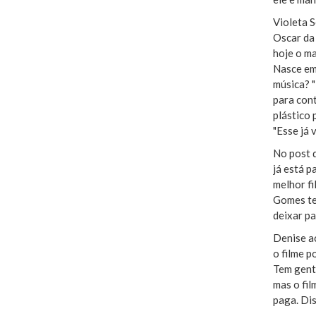
Violeta S
Oscar da
hoje o m
Nasce em 
música? "
para cont
plástico 
"Esse já 
No post q
já está p
melhor fi
Gomes ten
deixar pa
Denise ac
o filme p
Tem gente
mas o fil
paga. Dis