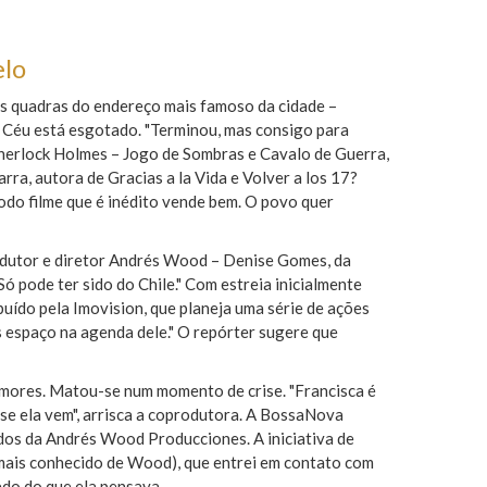
elo
as quadras do endereço mais famoso da cidade –
o Céu está esgotado. "Terminou, mas consigo para
Sherlock Holmes – Jogo de Sombras e Cavalo de Guerra,
ra, autora de Gracias a la Vida e Volver a los 17?
 todo filme que é inédito vende bem. O povo quer
produtor e diretor Andrés Wood – Denise Gomes, da
 pode ter sido do Chile." Com estreia inicialmente
ibuído pela Imovision, que planeja uma série de ações
 espaço na agenda dele." O repórter sugere que
amores. Matou-se num momento de crise. "Francisca é
 se ela vem", arrisca a coprodutora. A BossaNova
ados da Andrés Wood Producciones. A iniciativa de
 mais conhecido de Wood), que entrei em contato com
edo do que ela pensava.