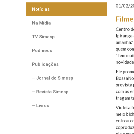
01/02/20
Notícias
Filme
Na Mídia
Centro d
Ipiranga
TV Simesp
amanhã." 
quem comp
Podmeds
"Tem muit
novidade.
Publicações
Ele prome
– Jornal do Simesp
BossaNova
prevista 
com as em
– Revista Simesp
tragam t
– Livros
Violeta 
meio bich
entrou co
coproduzi
ele e man