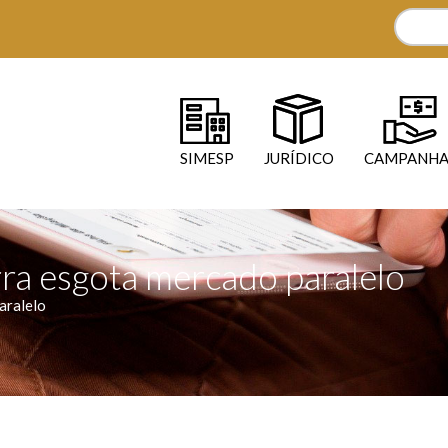
SIMESP
JURÍDICO
CAMPANHA
rra esgota mercado paralelo
aralelo