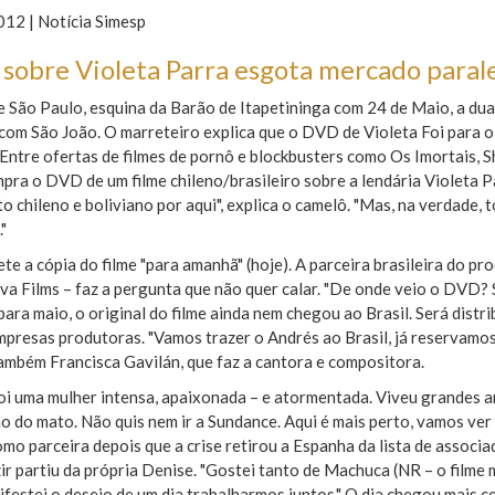
12 | Notícia Simesp
 sobre Violeta Parra esgota mercado paral
e São Paulo, esquina da Barão de Itapetininga com 24 de Maio, a du
 com São João. O marreteiro explica que o DVD de Violeta Foi para 
Entre ofertas de filmes de pornô e blockbusters como Os Imortais, 
ra o DVD de um filme chileno/brasileiro sobre a lendária Violeta Par
o chileno e boliviano por aqui", explica o camelô. "Mas, na verdade,
"
te a cópia do filme "para amanhã" (hoje). A parceira brasileira do 
 Films – faz a pergunta que não quer calar. "De onde veio o DVD? Só
para maio, o original do filme ainda nem chegou ao Brasil. Será distr
presas produtoras. "Vamos trazer o Andrés ao Brasil, já reservamos
ambém Francisca Gavilán, que faz a cantora e compositora.
foi uma mulher intensa, apaixonada – e atormentada. Viveu grandes 
o do mato. Não quis nem ir a Sundance. Aqui é mais perto, vamos ver
mo parceira depois que a crise retirou a Espanha da lista de associ
r partiu da própria Denise. "Gostei tanto de Machuca (NR – o filme
ifestei o desejo de um dia trabalharmos juntos." O dia chegou mais c