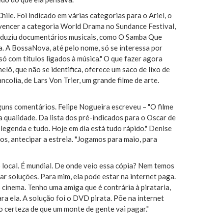
hile. Foi indicado em várias categorias para o Ariel, o
 vencer a categoria World Drama no Sundance Festival,
oduziu documentários musicais, como O Samba Que
na. A BossaNova, até pelo nome, só se interessa por
só com títulos ligados à música." O que fazer agora
elô, que não se identifica, oferece um saco de lixo de
ncolia, de Lars Von Trier, um grande filme de arte.
guns comentários. Felipe Nogueira escreveu – "O filme
a qualidade. Da lista dos pré-indicados para o Oscar de
 legenda e tudo. Hoje em dia está tudo rápido." Denise
s, antecipar a estreia. "Jogamos para maio, para
o local. É mundial. De onde veio essa cópia? Nem temos
r soluções. Para mim, ela pode estar na internet paga.
 cinema. Tenho uma amiga que é contrária à pirataria,
ara ela. A solução foi o DVD pirata. Põe na internet
o certeza de que um monte de gente vai pagar."