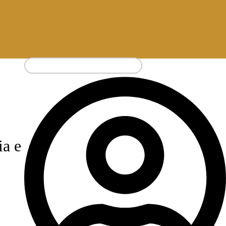
Pesquisar
por:
ia e