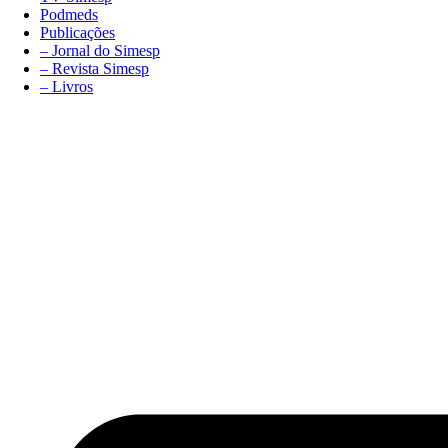
Podmeds
Publicações
– Jornal do Simesp
– Revista Simesp
– Livros