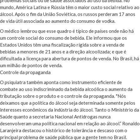
problemas sociais ou de saúde associados ao uso da bebida. No
mundo, América Latina e Rússia têm o maior custo social relativo ao
álcool. Após o fim da União Soviética, os russos perderam 17 anos
de vida útil associada ao aumento do consumo de vodka.
O médico lembrou que esse quadro é típico de países onde não há
um controle social do consumo de bebida. Ele informou que os
Estados Unidos têm uma fiscalização rígida sobre a venda de
bebidas a menores de 21 anos e a direção alcoolizada; e que é
dificultada a licença para abertura de pontos de venda. No Brasil, há
um milhão de pontos de venda.
Controle da propaganda
O psiquiatra também aponta como instrumento eficiente de
combate ao uso indiscriminado da bebida alcoólica o aumento da
tributação sobre o produto e o controle da propaganda. "Nós
deixamos que a política do álcool seja determinada somente pelos
interesses econômicos da indústria do álcool. Tanto o Ministério da
Saúde quanto a secretaria Nacional Antidrogas nunca
desenvolveram uma política nacional em relação ao álcool.” Ronaldo
Laranjeira destacou o histórico de tolerância e descaso com o
principal problema de saúde pública que a gente tem no Brasil.