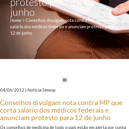
protesto para 12 de
junho
Home > Conselhos divulgam nota contra MP que corta
salário dos médicos federais e anunciam protesto para
12 de junho
04/06/2012 | Notícia Simesp
Conselhos divulgam nota contra MP que
corta salário dos médicos federais e
anunciam protesto para 12 de junho
Os conselhos de medicina de todo o país estão em alerta por conta