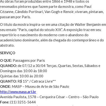
As obras foram produzidas entre 1866 e 1948 e todos os
renomados pintores que fazem parte da mostra, como Paul
Cézanne, Cândido Portinari, Van Gogh e Renoir, viveram, pintaram,
passaram por Paris.
O título da mostra inspira-se em uma citação de Walter Benjamin em
seu ensaio “Paris, capital do século XIX”. A exposição traz em seu
repertório o nascimento do moderno com o abandono do
academicismo dominante, além da chegada do contemporâneo e do
abstrato.
SERVIÇO
O QUE:
Passagens por Paris
QUANDO:
de 07/12 a 30/04 Terças, Quartas, Sextas, Sábados e
Domingos das 10:00 às 18:00
Quintas das 10:00 às 20:00
QUANTO:
R$ 15* / Catraca Livre**
ONDE:
MASP – Museu de Arte de São Paulo
http://www.masp.art.br
Avenida Paulista, 1578 – Cerqueira César – Centro – São Paulo
Fone:
(11) 3251-5644