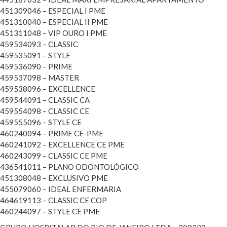
451309046 – ESPECIAL I PME
451310040 – ESPECIAL II PME
451311048 – VIP OURO I PME
459534093 – CLASSIC
459535091 – STYLE
459536090 – PRIME
459537098 – MASTER
459538096 – EXCELLENCE
459544091 – CLASSIC CA
459554098 – CLASSIC CE
459555096 – STYLE CE
460240094 – PRIME CE-PME
460241092 – EXCELLENCE CE PME
460243099 – CLASSIC CE PME
436541011 – PLANO ODONTOLÓGICO
451308048 – EXCLUSIVO PME
455079060 – IDEAL ENFERMARIA
464619113 – CLASSIC CE COP
460244097 – STYLE CE PME