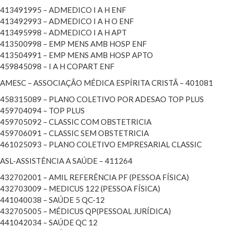
413491995 – ADMEDICO I A H ENF
413492993 – ADMEDICO I A H O ENF
413495998 – ADMEDICO I A H APT
413500998 – EMP MENS AMB HOSP ENF
413504991 – EMP MENS AMB HOSP APTO
459845098 – I A H COPART ENF
AMESC – ASSOCIAÇÃO MÉDICA ESPÍRITA CRISTÃ – 401081
458315089 – PLANO COLETIVO POR ADESAO TOP PLUS
459704094 – TOP PLUS
459705092 – CLASSIC COM OBSTETRICIA
459706091 – CLASSIC SEM OBSTETRICIA
461025093 – PLANO COLETIVO EMPRESARIAL CLASSIC
ASL-ASSISTÊNCIA A SAÚDE – 411264
432702001 – AMIL REFERÊNCIA PF (PESSOA FÍSICA)
432703009 – MEDICUS 122 (PESSOA FÍSICA)
441040038 – SAÚDE 5 QC-12
432705005 – MÉDICUS QP(PESSOAL JURÍDICA)
441042034 – SAÚDE QC 12