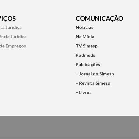
VIÇOS
COMUNICAÇÃO
ta Jurídica
Notícias
ência Jurídica
Na Mídia
de Empregos
TV Simesp
Podmeds
Publicações
– Jornal do Simesp
– Revista Simesp
– Livros