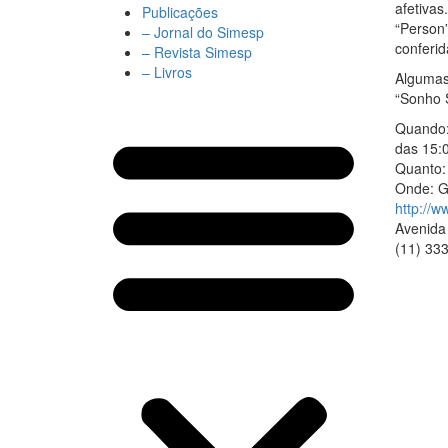
afetivas
Publicações
“Person”
– Jornal do Simesp
conferid
– Revista Simesp
– Livros
Algumas
“Sonho 
Quando:
das 15:
Quanto:
Onde: Ga
http://w
Avenida
(11) 33