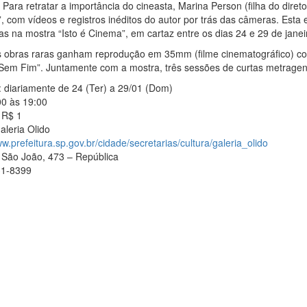
. Para retratar a importância do cineasta, Marina Person (filha do dire
, com vídeos e registros inéditos do autor por trás das câmeras. Esta
as na mostra “Isto é Cinema”, em cartaz entre os dias 24 e 29 de janei
 obras raras ganham reprodução em 35mm (filme cinematográfico) co
Sem Fim”. Juntamente com a mostra, três sessões de curtas metragens
 diariamente de 24 (Ter) a 29/01 (Dom)
00 às 19:00
 R$ 1
leria Olido
ww.prefeitura.sp.gov.br/cidade/secretarias/cultura/galeria_olido
 São João, 473 – República
31-8399