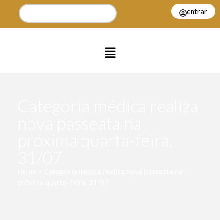
entrar
Categoria médica realiza
nova passeata na
próxima quarta-feira,
31/07
Home > Categoria médica realiza nova passeata na
próxima quarta-feira, 31/07