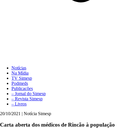
Notícias
Na Mídia
TV Simesp
Podmeds
Publicações
– Jornal do Simesp
– Revista Simesp
– Livros
20/10/2021 | Notícia Simesp
Carta aberta dos médicos de Rincão à população