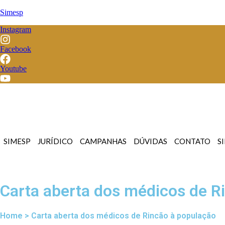
Simesp
Instagram
Facebook
Youtube
SIMESP
JURÍDICO
CAMPANHAS
DÚVIDAS
CONTATO
S
Carta aberta dos médicos de R
Home > Carta aberta dos médicos de Rincão à população