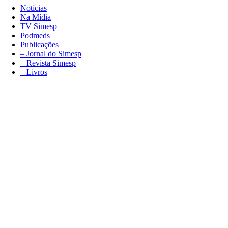
Notícias
Na Mídia
TV Simesp
Podmeds
Publicações
– Jornal do Simesp
– Revista Simesp
– Livros