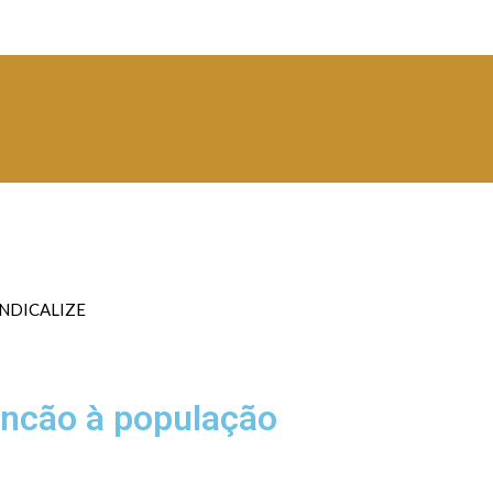
INDICALIZE
incão à população