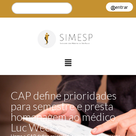
entrar
CAP define prioridades
para semestre e presta
homenagem ao médico
Luc Weckx
Home > CAP define prioridades para semestre e presta