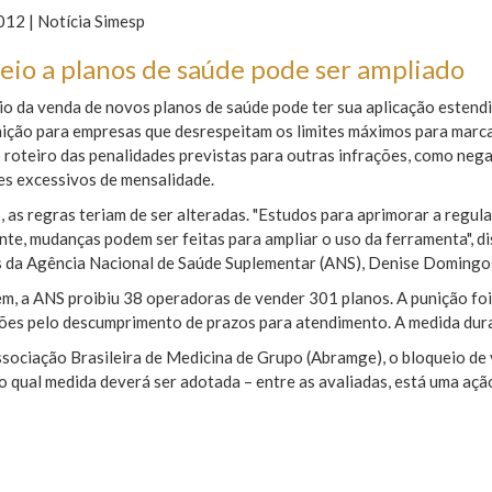
12 | Notícia Simesp
eio a planos de saúde pode ser ampliado
o da venda de novos planos de saúde pode ter sua aplicação estendi
ição para empresas que desrespeitam os limites máximos para marca
 roteiro das penalidades previstas para outras infrações, como neg
es excessivos de mensalidade.
, as regras teriam de ser alteradas. "Estudos para aprimorar a regul
te, mudanças podem ser feitas para ampliar o uso da ferramenta", d
 da Agência Nacional de Saúde Suplementar (ANS), Denise Domingo
m, a ANS proibiu 38 operadoras de vender 301 planos. A punição fo
ões pelo descumprimento de prazos para atendimento. A medida dura
sociação Brasileira de Medicina de Grupo (Abramge), o bloqueio de 
 qual medida deverá ser adotada – entre as avaliadas, está uma ação