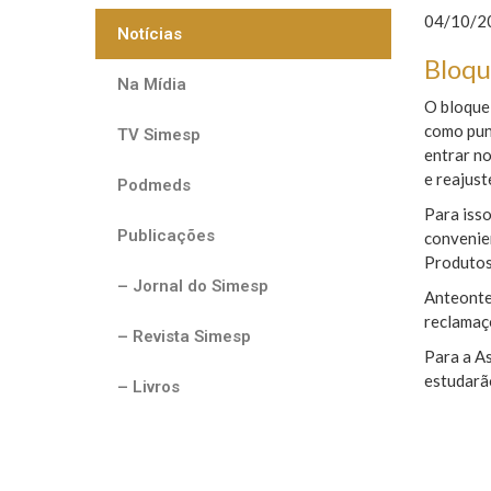
04/10/20
Notícias
Bloqu
Na Mídia
O bloquei
como pun
TV Simesp
entrar no
e reajust
Podmeds
Para isso
Publicações
convenien
Produtos
– Jornal do Simesp
Anteonte
reclamaç
– Revista Simesp
Para a As
estudarão
– Livros