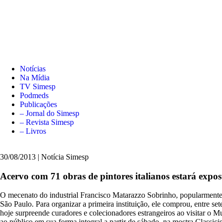
Notícias
Na Mídia
TV Simesp
Podmeds
Publicações
– Jornal do Simesp
– Revista Simesp
– Livros
30/08/2013 | Notícia Simesp
Acervo com 71 obras de pintores italianos estará expos
O mecenato do industrial Francisco Matarazzo Sobrinho, popularmente c
São Paulo. Para organizar a primeira instituição, ele comprou, entre se
hoje surpreende curadores e colecionadores estrangeiros ao visitar 
ao público em sua forma integral a partir de sábado, na mostra Class