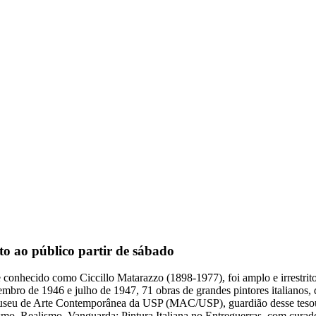
to ao público partir de sábado
onhecido como Ciccillo Matarazzo (1898-1977), foi amplo e irrestrito.
tembro de 1946 e julho de 1947, 71 obras de grandes pintores italianos,
o Museu de Arte Contemporânea da USP (MAC/USP), guardião desse teso
icismo, Realismo, Vanguarda: Pintura Italiana no Entreguerras, com c