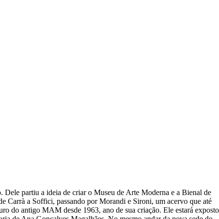
 Dele partiu a ideia de criar o Museu de Arte Moderna e a Bienal de
 de Carrà a Soffici, passando por Morandi e Sironi, um acervo que até
uro do antigo MAM desde 1963, ano de sua criação. Ele estará exposto
uradoria de Ana Gonçalves Magalhães. No mesmo andar da nova sede do