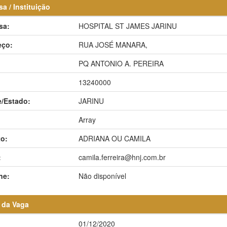
a / Instituição
sa:
HOSPITAL ST JAMES JARINU
eço:
RUA JOSÉ MANARA,
:
PQ ANTONIO A. PEREIRA
13240000
/Estado:
JARINU
Array
o:
ADRIANA OU CAMILA
:
camila.ferreira@hnj.com.br
ne:
Não disponível
 da Vaga
01/12/2020