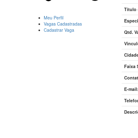
Título
Meu Perfil
Especi
Vagas Cadastradas
Cadastrar Vaga
Qtd. V
Vincul
Cidade
Faixa S
Contat
E-mail
Telefo
Descri