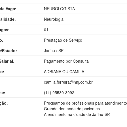
 da Vaga:
NEUROLOGISTA
alidade:
Neurologia
agas:
01
o:
Prestação de Serviço
/Estado:
Jarinu / SP
alarial:
Pagamento por Consulta
o:
ADRIANA OU CAMILA
:
camila.ferreira@hnj.com.br
ne:
(11) 95530-3992
ção:
Precisamos de profissionais para atendimento 
Grande demanda de pacientes.
Atendimento na cidade de Jarinu-SP.