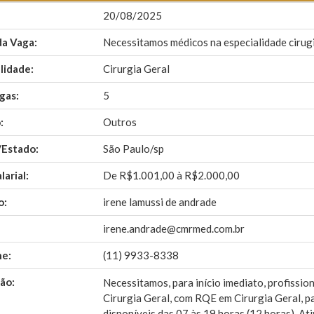
20/08/2025
da Vaga:
Necessitamos médicos na especialidade cirug
lidade:
Cirurgia Geral
gas:
5
:
Outros
/Estado:
São Paulo/sp
larial:
De R$1.001,00 à R$2.000,00
o:
irene lamussi de andrade
irene.andrade@cmrmed.com.br
ne:
(11) 9933-8338
ão:
Necessitamos, para início imediato, profissi
Cirurgia Geral, com RQE em Cirurgia Geral, p
disponíveis das 07 às 19 horas (12 horas). A