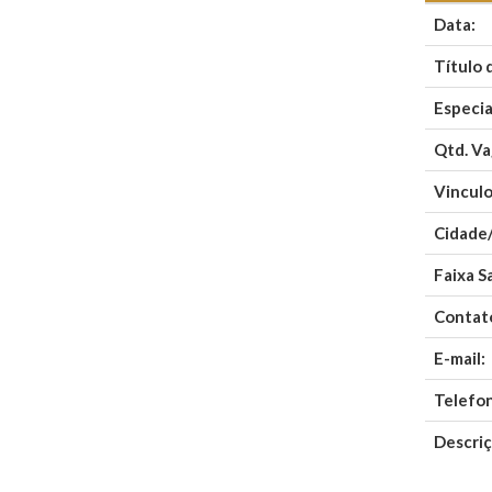
Data:
Título 
Especia
Qtd. Va
Vinculo
Cidade
Faixa Sa
Contat
E-mail:
Telefo
Descriç