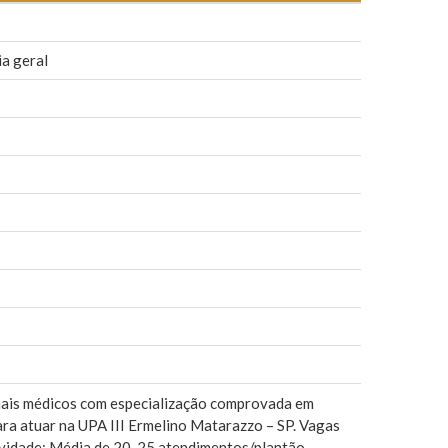
ia geral
onais médicos com especialização comprovada em
ara atuar na UPA III Ermelino Matarazzo – SP. Vagas
tividade: Média de 20-25 atendimentos/plantão,