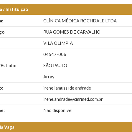
 / Instituição
a:
CLÍNICA MÉDICA ROCHDALE LTDA
ço:
RUA GOMES DE CARVALHO
VILA OLÍMPIA
04547-006
/Estado:
SÃO PAULO
Array
o:
irene lamussi de andrade
irene.andrade@cmrmed.com.br
ne:
Não disponível
da Vaga