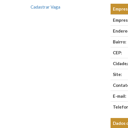
Cadastrar Vaga
Empresa
Empres
Endere
Bairro:
CEP:
Cidade
Site:
Contat
E-mail:
Telefo
Dados 