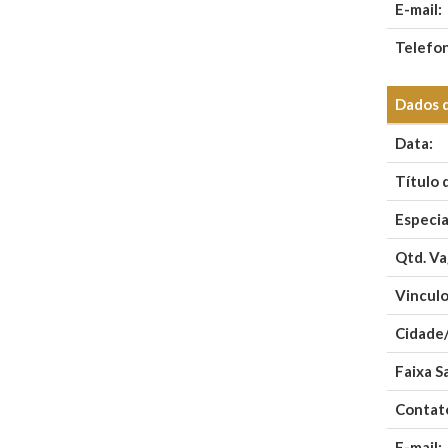
E-mail:
Telefo
Dados 
Data:
Título 
Especia
Qtd. Va
Vinculo
Cidade
Faixa Sa
Contat
E-mail: