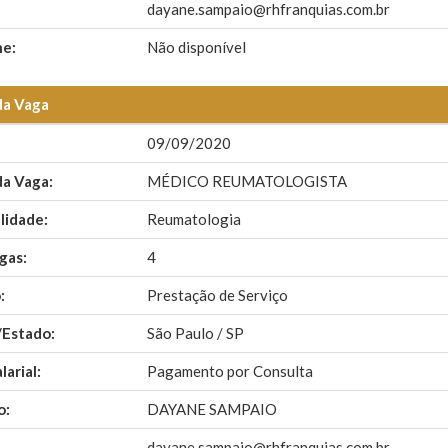
dayane.sampaio@rhfranquias.com.br
ne:
Não disponível
da Vaga
09/09/2020
da Vaga:
MÉDICO REUMATOLOGISTA
lidade:
Reumatologia
gas:
4
:
Prestação de Serviço
/Estado:
São Paulo / SP
larial:
Pagamento por Consulta
o:
DAYANE SAMPAIO
dayane.sampaio@rhfranquias.com.br