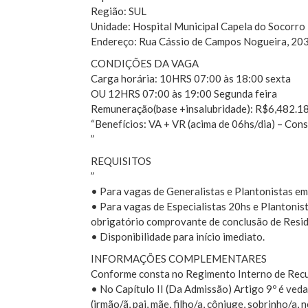
Região: SUL
Unidade: Hospital Municipal Capela do Socorro
Endereço: Rua Cássio de Campos Nogueira, 203
CONDIÇÕES DA VAGA
Carga horária: 10HRS 07:00 às 18:00 sexta
OU 12HRS 07:00 às 19:00 Segunda feira
Remuneração(base +insalubridade): R$6,482.1
“Benefícios: VA + VR (acima de 06hs/dia) – Cons
”
REQUISITOS
”
• Para vagas de Generalistas e Plantonistas em
• Para vagas de Especialistas 20hs e Plantonis
obrigatório comprovante de conclusão de Residê
• Disponibilidade para início imediato.
INFORMAÇÕES COMPLEMENTARES
Conforme consta no Regimento Interno de Rec
• No Capítulo II (Da Admissão) Artigo 9º é veda
(irmão/ã, pai, mãe, filho/a, cônjuge, sobrinho/a