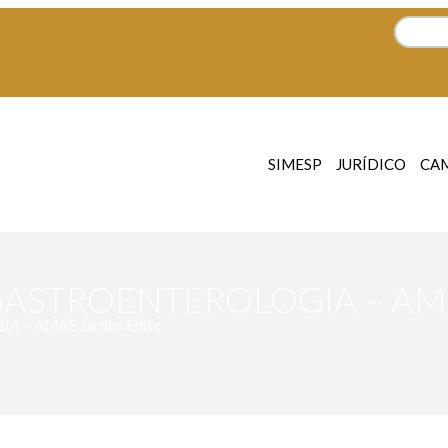
SIMESP
JURÍDICO
CA
– GASTROENTEROLOGIA – AMA
A – AMAE Jardim Edite