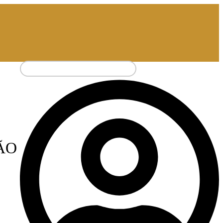
Pesquisar
por:
IÃO