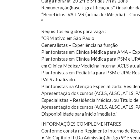
Carga horária: 20 2ªf e 5ªf das 7h às 18hs
Remuneração(base + gratificações*+insalubrida
“Benefícios: VA + VR (acima de 06hs/dia) – Cons
”
Requisitos exigidos para vaga :
“CRM ativo em São Paulo
Generalistas – Experiência na função
Plantonistas em Clínica Médica para AMA – Exp
Plantonistas em Clínica Médica para PSM e UPA:
em Clínica Médica/Medicina interna; ACLS atual
Plantonistas em Pediatria para PSM e UPA: Resi
PALS atualizado.
Plantonistas na Atenção Especializada: Residênc
Apresentação dos cursos (ACLS, ALSO, ATLS, PAL
Especialistas – Residência Médica, ou Título de 
Apresentação dos cursos (ACLS, ALSO, ATLS, PAL
Disponibilidade para início imediato.”
INFORMAÇÕES COMPLEMENTARES
Conforme consta no Regimento Interno de Rec
• No Capítulo II (Da Admissão) Artigo 9º é veda