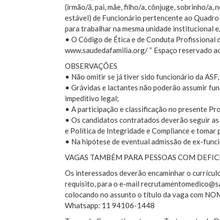
(irmão/ã, pai, mãe, filho/a, cônjuge, sobrinho/a
estável) de Funcionário pertencente ao Quadro
para trabalhar na mesma unidade institucional e
• O Código de Ética e de Conduta Profissional d
www.saudedafamilia.org/ “ Espaço reservado ao
OBSERVAÇÕES
• Não omitir se já tiver sido funcionário da ASF
• Grávidas e lactantes não poderão assumir fun
impeditivo legal;
• A participação e classificação no presente Pr
• Os candidatos contratados deverão seguir as 
e Política de Integridade e Compliance e tomar 
• Na hipótese de eventual admissão de ex-funcio
VAGAS TAMBÉM PARA PESSOAS COM DEFICI
Os interessados deverão encaminhar o currícul
requisito, para o e-mail recrutamentomedico@s
colocando no assunto o título da vaga com
Whatsapp: 11 94106-1448