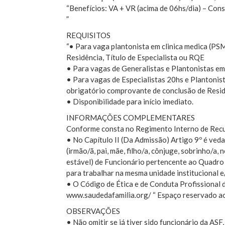
“Benefícios: VA + VR (acima de 06hs/dia) – Cons
”
REQUISITOS
“• Para vaga plantonista em clinica medica (P
Residência, Título de Especialista ou RQE
• Para vagas de Generalistas e Plantonistas em
• Para vagas de Especialistas 20hs e Plantonis
obrigatório comprovante de conclusão de Residê
• Disponibilidade para início imediato.
INFORMAÇÕES COMPLEMENTARES
Conforme consta no Regimento Interno de Rec
• No Capítulo II (Da Admissão) Artigo 9º é veda
(irmão/ã, pai, mãe, filho/a, cônjuge, sobrinho/a
estável) de Funcionário pertencente ao Quadro
para trabalhar na mesma unidade institucional e
• O Código de Ética e de Conduta Profissional d
www.saudedafamilia.org/ “ Espaço reservado ao
OBSERVAÇÕES
• Não omitir se já tiver sido funcionário da ASF