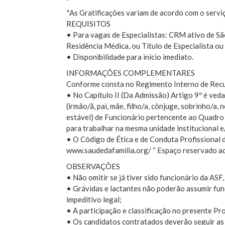
”
*As Gratificações variam de acordo com o servi
REQUISITOS
• Para vagas de Especialistas: CRM ativo de S
Residência Médica, ou Título de Especialista o
• Disponibilidade para início imediato.
INFORMAÇÕES COMPLEMENTARES
Conforme consta no Regimento Interno de Rec
• No Capítulo II (Da Admissão) Artigo 9º é veda
(irmão/ã, pai, mãe, filho/a, cônjuge, sobrinho/a
estável) de Funcionário pertencente ao Quadro
para trabalhar na mesma unidade institucional e
• O Código de Ética e de Conduta Profissional d
www.saudedafamilia.org/ “ Espaço reservado ao
OBSERVAÇÕES
• Não omitir se já tiver sido funcionário da ASF
• Grávidas e lactantes não poderão assumir fun
impeditivo legal;
• A participação e classificação no presente Pr
• Os candidatos contratados deverão seguir as 