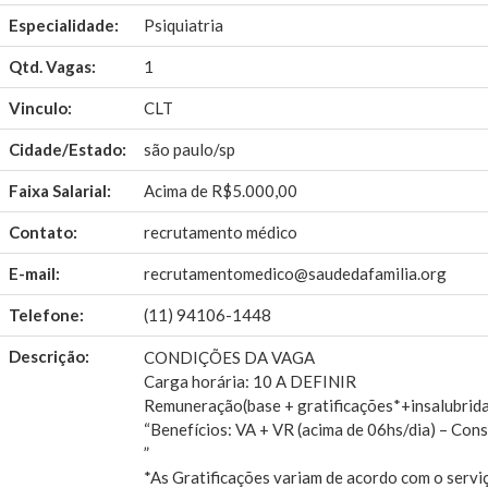
Especialidade:
Psiquiatria
Qtd. Vagas:
1
Vinculo:
CLT
Cidade/Estado:
são paulo/sp
Faixa Salarial:
Acima de R$5.000,00
Contato:
recrutamento médico
E-mail:
recrutamentomedico@saudedafamilia.org
Telefone:
(11) 94106-1448
Descrição:
CONDIÇÕES DA VAGA
Carga horária: 10 A DEFINIR
Remuneração(base + gratificações*+insalubrid
“Benefícios: VA + VR (acima de 06hs/dia) – Cons
”
*As Gratificações variam de acordo com o servi