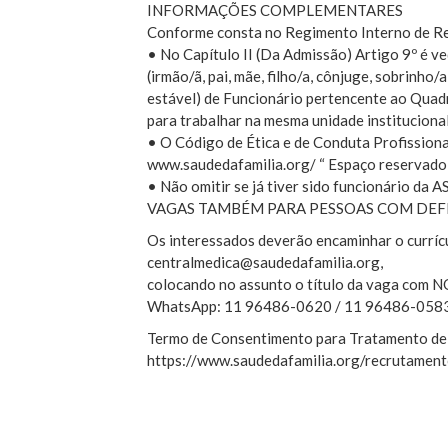
INFORMAÇÕES COMPLEMENTARES
Conforme consta no Regimento Interno de R
• No Capítulo II (Da Admissão) Artigo 9º é ve
(irmão/ã, pai, mãe, filho/a, cônjuge, sobrinho
estável) de Funcionário pertencente ao Quad
para trabalhar na mesma unidade instituciona
• O Código de Ética e de Conduta Profissional
www.saudedafamilia.org/ “ Espaço reservado 
• Não omitir se já tiver sido funcionário da 
VAGAS TAMBÉM PARA PESSOAS COM DEFI
Os interessados deverão encaminhar o currícu
centralmedica@saudedafamilia.org,
colocando no assunto o título da vaga c
WhatsApp: 11 96486-0620 / 11 96486-058
Termo de Consentimento para Tratamento de
https://www.saudedafamilia.org/recrutamen