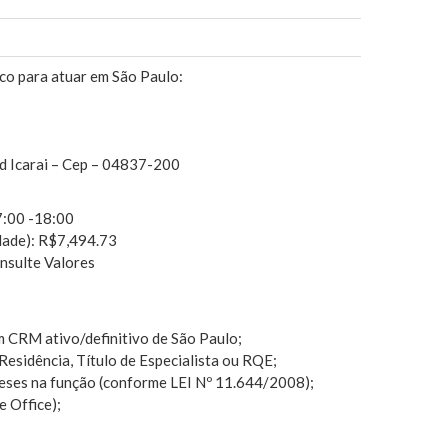
co para atuar em São Paulo:
d Icarai – Cep – 04837-200
:00 -18:00
dade): R$7,494.73
onsulte Valores
m CRM ativo/definitivo de São Paulo;
esidência, Título de Especialista ou RQE;
eses na função (conforme LEI Nº 11.644/2008);
 Office);