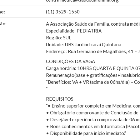
ne:
(11) 3529-1550
ão:
A Associação Saúde da Família, contrata médi
Especialidade: PEDIATRIA
Região: SUL
Unidade: UBS Jardim Icaraí Quintana
Endereço: Rua Germano de Magalhães, 41 – J
CONDIÇÕES DA VAGA
Carga horária: 10HRS QUARTA E QUINTA 07
Remuneração(base + gratificações+insalubri
“Benefícios: VA + VR (acima de 06hs/dia) – C
”
REQUISITOS
“• Ensino superior completo em Medicina, co
• Obrigatório comprovante de Conclusão de R
• Desejável experiência comprovada de 06 m
• Bons conhecimentos em Informática (Pacote
• Disponibilidade para início imediato.”