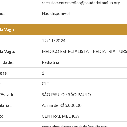
recrutamentomedico@saudedafamilia.org
ne:
Não disponível
da Vaga
12/11/2024
da Vaga:
MEDICO ESPECIALISTA – PEDIATRIA – UBS J
lidade:
Pediatria
gas:
1
:
CLT
/Estado:
SÃO PAULO / SÃO PAULO
larial:
Acima de R$5.000,00
o:
CENTRAL MEDICA
centralmedica@saudedafamilia.org