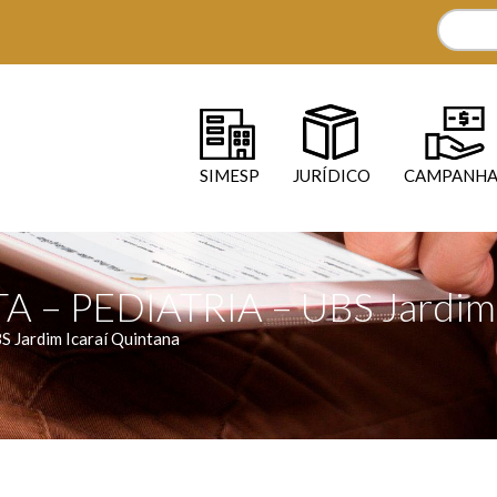
SIMESP
JURÍDICO
CAMPANHA
– PEDIATRIA – UBS Jardim I
Jardim Icaraí Quintana