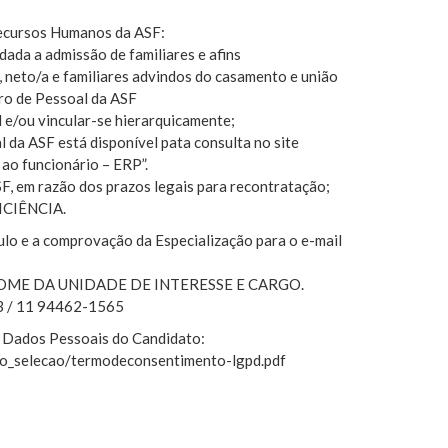
ecursos Humanos da ASF:
dada a admissão de familiares e afins
/a, neto/a e familiares advindos do casamento e união
ro de Pessoal da ASF
l e/ou vincular-se hierarquicamente;
 da ASF está disponível pata consulta no site
ao funcionário – ERP”.
ASF, em razão dos prazos legais para recontratação;
CIÊNCIA.
lo e a comprovação da Especialização para o e-mail
om NOME DA UNIDADE DE INTERESSE E CARGO.
3 / 11 94462-1565
 Dados Pessoais do Candidato:
to_selecao/termodeconsentimento-lgpd.pdf