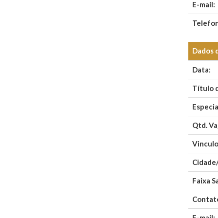
E-mail:
Telefo
Dados 
Data:
Título 
Especia
Qtd. Va
Vinculo
Cidade
Faixa Sa
Contat
E-mail: