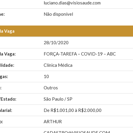
luciano.dias@visiosaude.com
ne:
Não disponível
da Vaga
28/10/2020
da Vaga:
FORÇA-TAREFA – COVID-19 – ABC
lidade:
Clínica Médica
gas:
10
:
Outros
/Estado:
São Paulo / SP
larial:
De R$1.001,00 à R$2.000,00
o:
ARTHUR
CADASTRO@VISIOSAUDE.COM