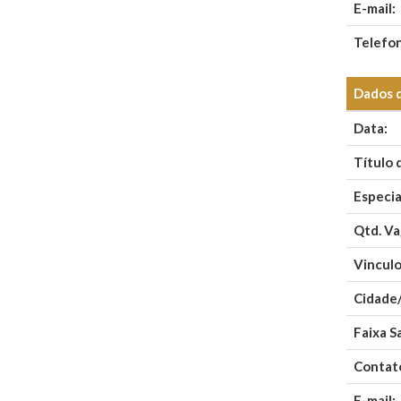
E-mail:
Telefo
Dados 
Data:
Título 
Especia
Qtd. Va
Vinculo
Cidade
Faixa Sa
Contat
E-mail: