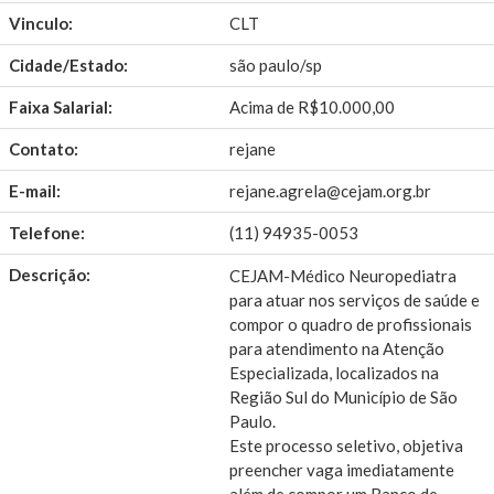
Vinculo:
CLT
Cidade/Estado:
são paulo/sp
Faixa Salarial:
Acima de R$10.000,00
Contato:
rejane
E-mail:
rejane.agrela@cejam.org.br
Telefone:
(11) 94935-0053
Descrição:
CEJAM-Médico Neuropediatra
para atuar nos serviços de saúde e
compor o quadro de profissionais
para atendimento na Atenção
Especializada, localizados na
Região Sul do Município de São
Paulo.
Este processo seletivo, objetiva
preencher vaga imediatamente
além de compor um Banco de