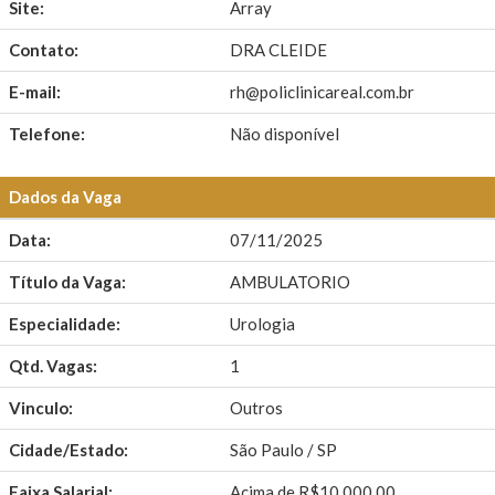
Site:
Array
Contato:
DRA CLEIDE
E-mail:
rh@policlinicareal.com.br
Telefone:
Não disponível
Dados da Vaga
Data:
07/11/2025
Título da Vaga:
AMBULATORIO
Especialidade:
Urologia
Qtd. Vagas:
1
Vinculo:
Outros
Cidade/Estado:
São Paulo / SP
Faixa Salarial:
Acima de R$10.000,00