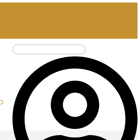
Pesquisar
por:
O