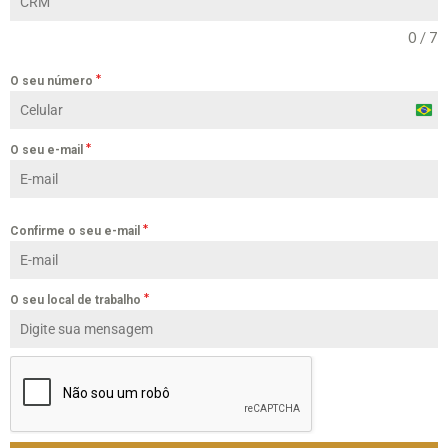
0 / 7
*
O seu número
Braz
+55
*
O seu e-mail
*
Confirme o seu e-mail
*
O seu local de trabalho