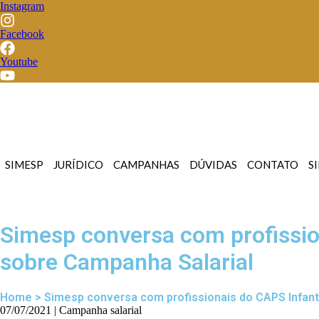
Instagram
Facebook
Youtube
SIMESP
JURÍDICO
CAMPANHAS
DÚVIDAS
CONTATO
S
Simesp conversa com profissio
sobre Campanha Salarial
Home > Simesp conversa com profissionais do CAPS Infant
07/07/2021 | Campanha salarial