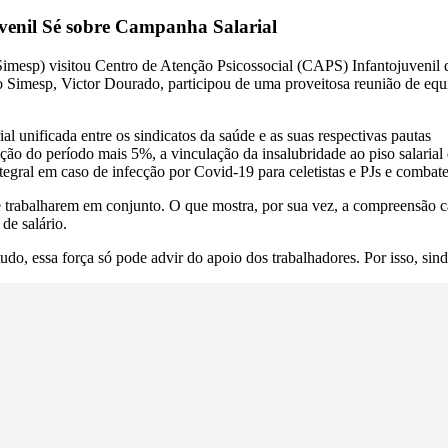
venil Sé sobre Campanha Salarial
Simesp) visitou Centro de Atenção Psicossocial (CAPS) Infantojuvenil 
 Simesp, Victor Dourado, participou de uma proveitosa reunião de equ
al unificada entre os sindicatos da saúde e as suas respectivas pautas
nflação do período mais 5%, a vinculação da insalubridade ao piso salarial
egral em caso de infecção por Covid-19 para celetistas e PJs e combate
e trabalharem em conjunto. O que mostra, por sua vez, a compreensão ca
de salário.
o, essa força só pode advir do apoio dos trabalhadores. Por isso, sindi