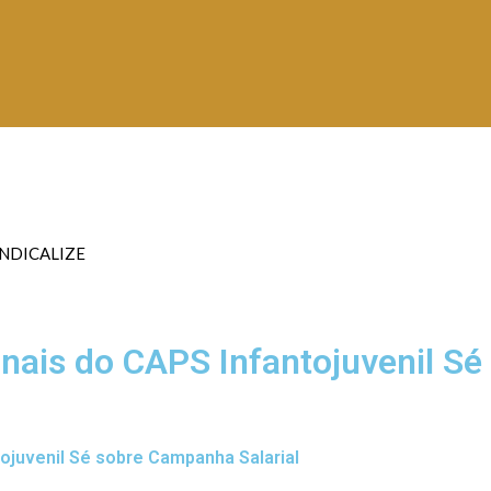
INDICALIZE
nais do CAPS Infantojuvenil Sé
ojuvenil Sé sobre Campanha Salarial