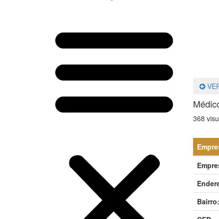
VER
Médico
368 visu
Empres
Empre
Ender
Bairro