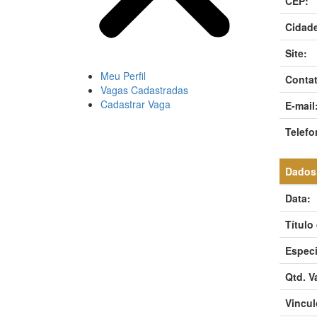
CEP:
Cidade
Site:
Meu Perfil
Contat
Vagas Cadastradas
Cadastrar Vaga
E-mail
Telefo
Dados
Data:
Título
Especi
Qtd. V
Vincul