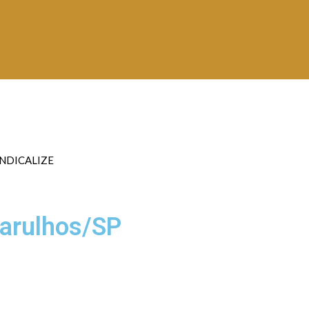
INDICALIZE
uarulhos/SP