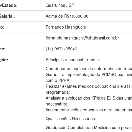
/Estado:
Guarulhos / SP
alarial:
Acima de R$10.000,00
o:
Fernando Hashiguchi
:
fernando.hashiguchi@uhgbrasil.com.br
ne:
(11) 9871-05946
ção:
Principais responsabilidades:
Coordenar as equipes de enfermeiros do trab
Garantir a implementação do PCMSO nas unid
com o PPRA;
Realizar exames médicos ocupacionais e ass
programada;
Analisar a evolução dos KPIs de EHS das uni
necessário;
Implementar ações educativas e treinamentos
Qualificações Necessárias:
Graduação Completa em Medicina com pós-gr