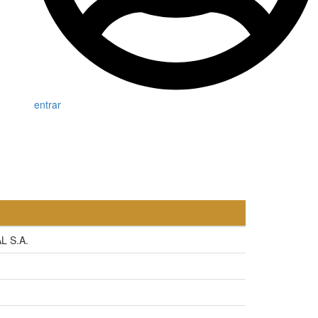
entrar
 S.A.