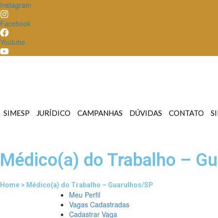
Instagram
Facebook
Youtube
SIMESP
JURÍDICO
CAMPANHAS
DÚVIDAS
CONTATO
S
Médico(a) do Trabalho – G
Home > Médico(a) do Trabalho – Guarulhos/SP
Meu Perfil
Vagas Cadastradas
Cadastrar Vaga