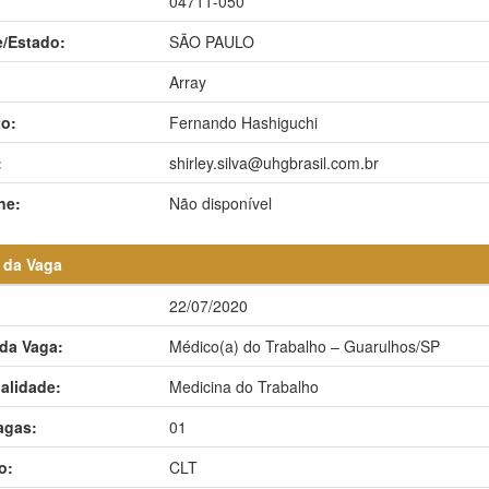
04711-050
/Estado:
SÃO PAULO
Array
o:
Fernando Hashiguchi
:
shirley.silva@uhgbrasil.com.br
ne:
Não disponível
 da Vaga
22/07/2020
 da Vaga:
Médico(a) do Trabalho – Guarulhos/SP
alidade:
Medicina do Trabalho
agas:
01
o:
CLT